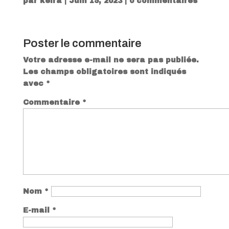
par
keira
|
Juin 15, 2023
|
0 commentaires
Poster le commentaire
Votre adresse e-mail ne sera pas publiée.
Les champs obligatoires sont indiqués
avec
*
Commentaire
*
Nom
*
E-mail
*